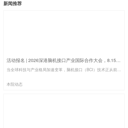
新闻推荐
活动报名 | 2026深港脑机接口产业国际合作大会，8.15前海见！
当全球科技与产业格局加速变革，脑机接口（BCI）技术正从前沿实验室走向临床与产业化的爆发前夜。如何在技术突破、临床转化、法规监管与全球合作的浪潮中找准方向、链接顶尖学术与资本资源，已成为决定未来产业格局的关键。由香港大学青年科创学院、香港大学先进生物医学仪器中心（InnoHK）、香港大学科创中心及香港大学深圳研究院联合主办的「2026深港脑机接口产业国际合作大会」，将于2026年8月15日在香港大...
本院动态