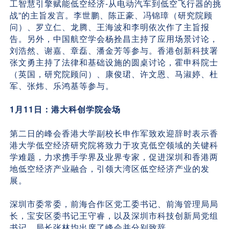
工智慧引擎赋能低空经济-从电动汽车到低空飞行器的挑
战”的主旨发言。李世鹏、陈正豪、冯锦璋（研究院顾
问）、罗立仁、龙腾、王海波和李明依次作了主旨报
告。另外，中国航空学会杨拴昌主持了应用场景讨论，
刘浩然、谢嘉、章磊、潘金芳等参与。香港创新科技署
张文勇主持了法律和基础设施的圆桌讨论，霍申科院士
（英国，研究院顾问）、康俊珺、许文恩、马淑婷、杜
军、张炜、乐鸿基等参与。
1月11日：港大科创学院会场
第二日的峰会香港大学副校长申作军致欢迎辞时表示香
港大学低空经济研究院将致力于攻克低空领域的关键科
学难题，力求携手学界及业界专家，促进深圳和香港两
地低空经济产业融合，引领大湾区低空经济产业的发
展。
深圳市委常委，前海合作区党工委书记、前海管理局局
长，宝安区委书记王守睿，以及深圳市科技创新局党组
书记、局长张林均出席了峰会并分别致辞。