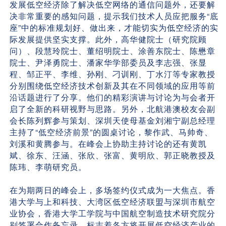
发展低空经济除了解决低空网络的通信问题外，还要解
决非常重要的感知问题，提示我们技术人员应把服务“底
座”中的标准规划好、做出来，才能切实为低空经济的实
际发展提供坚实支撑。此外，高华健院士（研究院顾
问）、段慧玲院士、董绍明院士、涂善东院士、陈懋章
院士、尹泽勇院士、潘家华学部委员及李志强、张显
程、邹正平、李维、孙刚、刁训刚、丁水汀等专家教授
分别围绕低空经济技术创新及其在不同领域的应用等前
沿话题进行了分享。他们的精彩演讲与讨论为与会者开
启了全新的科研视野与思路。另外，北航港澳校友会副
会长陈列辉参与策划、深圳天使母基金刘湘宁副总经理
主持了“低空经济前景”的圆桌讨论，黎作武、马帅奇、
刘溪和黄腾参与。在峰会上协助主持讨论的还有黄凯
斌、徐东、汪涵、张欣、张富、黄明欣、郭正晓教授及
陈玮、李萌研究员。
在为期两日的峰会上，多场签约仪式成为一大焦点。香
港大学与上和科技、大湾区低空经济联盟与深圳市航空
业协会，香港大学工学院与中国航空制造技术研究院分
别签署合作备忘录，标志着各方将开展低空经济产业的