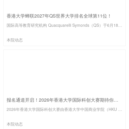
香港大学蝉联2027年QS世界大学排名全球第11位！
国际高等教育研究机构 Quacquarelli Symonds（QS）于6月18日公布“2027年QS世界大学排名”，香港大学（港大）连续第二年荣登全球第11位，稳居世界最顶尖学府行列。港大蝉联此历史佳绩，不仅彰显大学在国际及本地的领先地位，更凭藉学术卓越与全球影响力，继续引领本地高等教育的发展。
本院动态
报名通道开启！2026年香港大学国际科创大赛期待你的加入
2026年香港大学国际科创大赛由香港大学中国商业学院（HKU Institute for China Business）与香港大学科创中心（HKU Techno-Entrepreneurship Core）联合主办，政产学研各界协办单位鼎力支持。大赛旨在推动科技创新与产业发展，加强国际间的科技交流与合作，不仅关注科技创新的展示，更注重激发科创成果的转化和应用。
本院动态